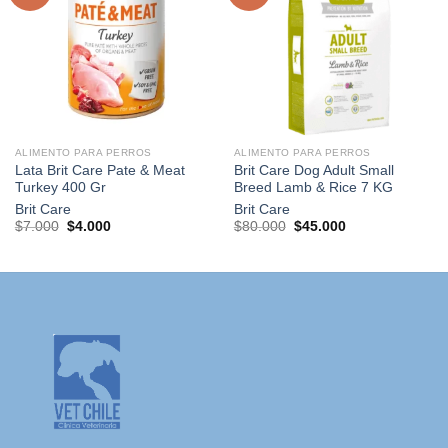
Agregar
Agregar
a la
a la
lista de
lista de
deseos
deseos
ALIMENTO PARA PERROS
ALIMENTO PARA PERROS
Lata Brit Care Pate & Meat
Brit Care Dog Adult Small
Turkey 400 Gr
Breed Lamb & Rice 7 KG
Brit Care
Brit Care
El
El
El
El
$
7.000
$
4.000
$
80.000
$
45.000
precio
precio
precio
precio
original
actual
original
actual
era:
es:
era:
es:
$7.000.
$4.000.
$80.000.
$45.000.