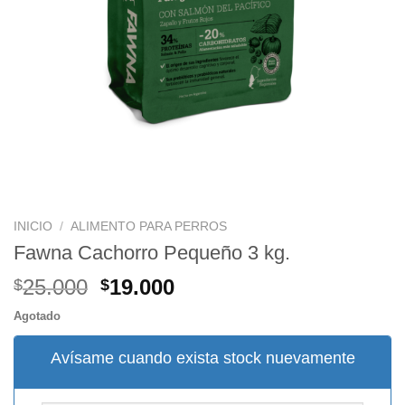
INICIO
/
ALIMENTO PARA PERROS
Fawna Cachorro Pequeño 3 kg.
El
El
25.000
19.000
$
$
precio
precio
Agotado
original
actual
era:
es:
Avísame cuando exista stock nuevamente
$25.000.
$19.000.