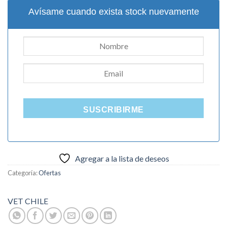
era:
es:
Avísame cuando exista stock nuevamente
$60.000.
$40.000.
SUSCRIBIRME
Agregar a la lista de deseos
Categoría:
Ofertas
VET CHILE