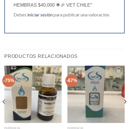
HEMBRAS $40.000 🌟🎉 VET CHILE”
Debes
iniciar sesión
para publicar una valoración.
PRODUCTOS RELACIONADOS
-75%
-67%
Agregar
Agregar
a la lista
a la lista
de
de
deseos
deseos
FARMACIA
FARMACIA