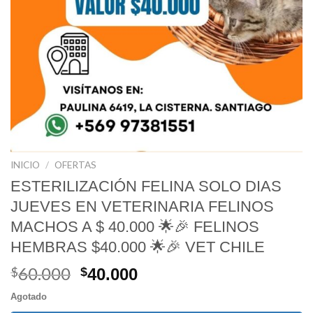
INICIO
/
OFERTAS
ESTERILIZACIÓN FELINA SOLO DIAS
JUEVES EN VETERINARIA FELINOS
MACHOS A $ 40.000 🌟🎉 FELINOS
HEMBRAS $40.000 🌟🎉 VET CHILE
60.000
El
El
$
$
40.000
precio
precio
Agotado
original
actual