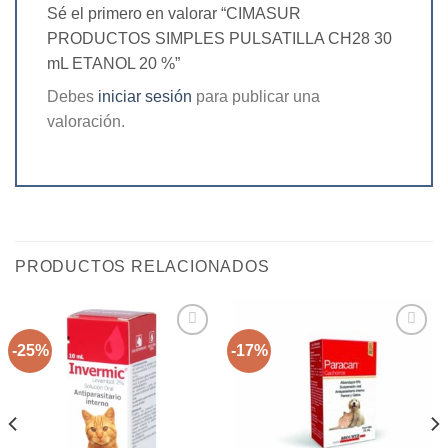
Sé el primero en valorar “CIMASUR
PRODUCTOS SIMPLES PULSATILLA CH28 30
mL ETANOL 20 %”
Debes
iniciar sesión
para publicar una
valoración.
PRODUCTOS RELACIONADOS
-25%
-17%
Agregar
Agregar
a la
a la
lista de
lista de
deseos
deseos