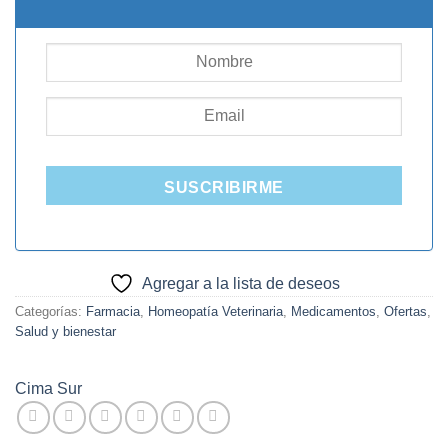
$15.000.
$8.000.
SUSCRIBIRME
Agregar a la lista de deseos
Categorías:
Farmacia
,
Homeopatía Veterinaria
,
Medicamentos
,
Ofertas
,
Salud y bienestar
Cima Sur