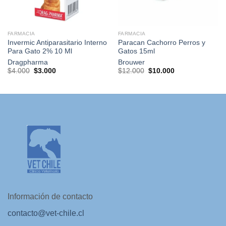
FARMACIA
FARMACIA
Invermic Antiparasitario Interno
Paracan Cachorro Perros y
Para Gato 2% 10 Ml
Gatos 15ml
Dragpharma
Brouwer
El
El
El
El
$
4.000
$
3.000
$
12.000
$
10.000
precio
precio
precio
precio
original
actual
original
actual
era:
es:
era:
es:
$4.000.
$3.000.
$12.000.
$10.000.
Información de contacto
contacto@vet-chile.cl