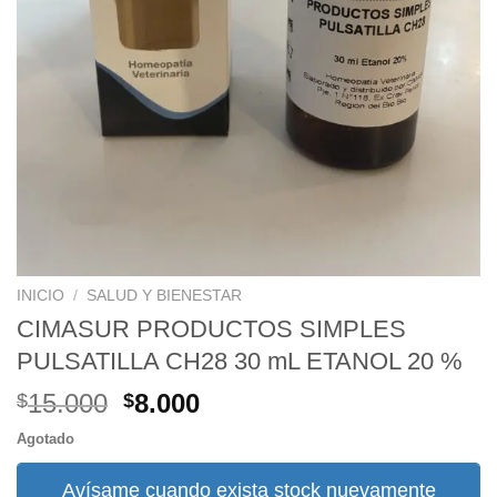
INICIO
/
SALUD Y BIENESTAR
CIMASUR PRODUCTOS SIMPLES
PULSATILLA CH28 30 mL ETANOL 20 %
El
El
15.000
8.000
$
$
precio
precio
Agotado
original
actual
era:
es:
Avísame cuando exista stock nuevamente