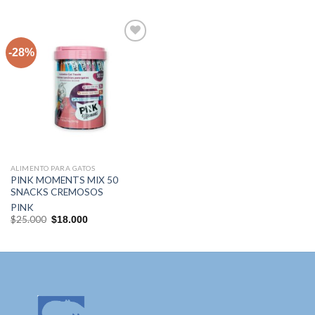
-28%
Agregar
a la lista
de
deseos
ALIMENTO PARA GATOS
PINK MOMENTS MIX 50
SNACKS CREMOSOS
PINK
El
El
$
25.000
$
18.000
precio
precio
original
actual
era:
es:
$25.000.
$18.000.