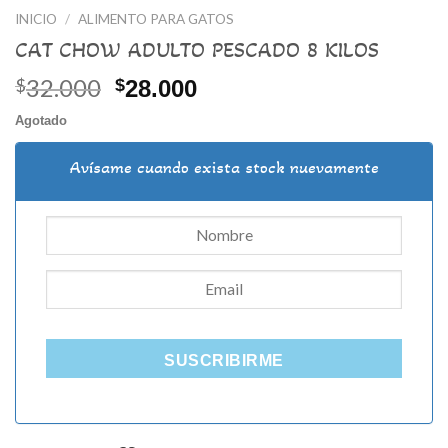
INICIO
/
ALIMENTO PARA GATOS
CAT CHOW ADULTO PESCADO 8 KILOS
32.000
El
El
$
$
28.000
precio
precio
Agotado
original
actual
era:
es:
Avísame cuando exista stock nuevamente
$32.000.
$28.000.
SUSCRIBIRME