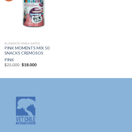
Agregar
a la lista
de
deseos
ALIMENTO PARA GATOS
PINK MOMENTS MIX 50
SNACKS CREMOSOS
PINK
El
El
$
25.000
$
18.000
precio
precio
original
actual
era:
es:
$25.000.
$18.000.