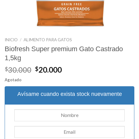
INICIO
/
ALIMENTO PARA GATOS
Biofresh Super premium Gato Castrado
1,5kg
El
El
30.000
20.000
$
$
precio
precio
Agotado
original
actual
era:
es:
Avísame cuando exista stock nuevamente
$30.000.
$20.000.