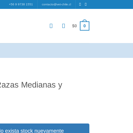
+56 9 9738 1551
contacto@vet-chile.cl
0
$
0
 Razas Medianas y
o exista stock nuevamente