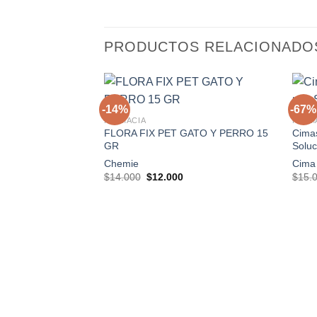
PRODUCTOS RELACIONADO
+
+
-14%
-67%
FARMACIA
FARM
FLORA FIX PET GATO Y PERRO 15
Cima
Agregar
GR
Soluc
a la
lista de
Chemie
Cima
deseos
El
El
$
14.000
$
12.000
$
15.
precio
precio
original
actual
era:
es:
$14.000.
$12.000.