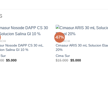
S
+
-67%
ACIA
FARMACIA
sur Nosode DAPP CS 30 mL.
Cimasur ARIS 30 mL Solucion Eta
Agregar
Agre
ion Salina GI 10 %
20%
a la
a l
lista de
lista
 Sur
Cima Sur
deseos
dese
El
El
El
El
000
$
5.000
$
15.000
$
5.000
precio
precio
precio
precio
original
actual
original
actual
era:
es:
era:
es:
$15.000.
$5.000.
$15.000.
$5.000.