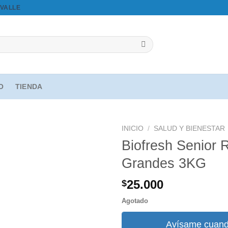
VALLE
IO
TIENDA
INICIO
/
SALUD Y BIENESTAR
Biofresh Senior
Grandes 3KG
Agregar
a la
25.000
$
lista de
deseos
Agotado
Avísame cuand