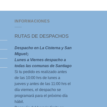
precio
prec
original
actu
era:
es:
$15.000.
$5.0
INFORMACIONES
RUTAS DE DESPACHOS
Despacho en La Cisterna y San
Miguel
()
Lunes a Viernes despacho a
todas las comunas de Santiago
Si tu pedido es realizado antes
de las 10:00 hrs de lunes a
jueves y antes de las 11:00 hrs el
día viernes, el despacho se
programará para el próximo día
hábil.