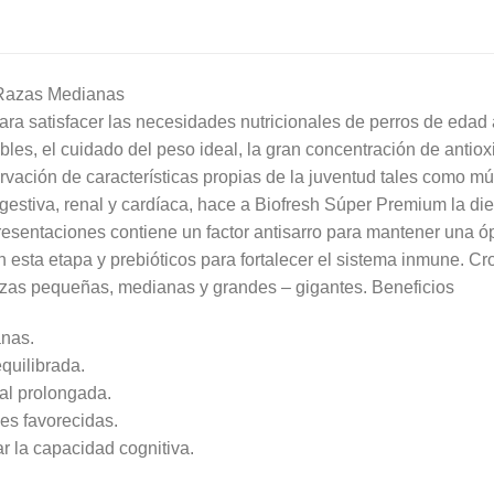
 Razas Medianas
ara satisfacer las necesidades nutricionales de perros de edad
bles, el cuidado del peso ideal, la gran concentración de antiox
ervación de características propias de la juventud tales como mú
igestiva, renal y cardíaca, hace a Biofresh Súper Premium la di
esentaciones contiene un factor antisarro para mantener una ópt
 esta etapa y prebióticos para fortalecer el sistema inmune. Cr
zas pequeñas, medianas y grandes – gigantes. Beneficios
anas.
equilibrada.
tal prolongada.
es favorecidas.
r la capacidad cognitiva.