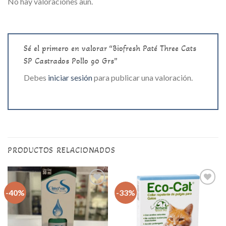
No hay valoraciones aún.
Sé el primero en valorar “Biofresh Paté Three Cats
SP Castrados Pollo 90 Grs”
Debes
iniciar sesión
para publicar una valoración.
PRODUCTOS RELACIONADOS
-40%
-33%
Agregar
Agregar
a la lista
a la lista
de
de