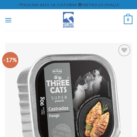
Skip
📍PAULINA 6419, LA CISTERNA 🚇 METRO LO OVALLE
to
content
0
-17%
Agregar
a la lista
de
deseos