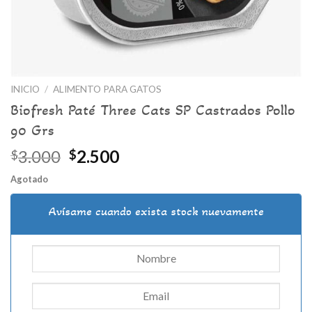
INICIO
/
ALIMENTO PARA GATOS
Biofresh Paté Three Cats SP Castrados Pollo
90 Grs
El
El
3.000
2.500
$
$
precio
precio
Agotado
original
actual
era:
es:
Avísame cuando exista stock nuevamente
$3.000.
$2.500.