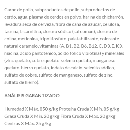
Carne de pollo, subproductos de pollo, subproductos de
cerdo, agua, plasma de cerdos en polvo, harina de chicharrón,
levadura seca de cerveza, fibra de caña de azúcar, celulosa,
taurina, L-carnitina, cloruro sódico (sal común), cloruro de
colina, metionina, tripolifosfato, palatabilizante, colorante
natural caramelo, vitaminas (A, B1, B2, B6, B12, C, D3, E, K3,
niacina, ácido pantoténico, ácido fólico y biotina) y minerales
(zinc quelato, cobre quelato, selenio quelato, manganeso
quelato, hierro quelato, iodato de calcio, selenito sódico,
sulfato de cobre, sulfato de manganeso, sulfato de zinc,
sulfato de hierro).
ANÁLISIS GARANTIZADO
Humedad X Máx. 850 g/kg Proteína Cruda X Mín. 85 g/kg
Grasa Cruda X Mín. 20 g/kg Fibra Cruda X Máx. 20 g/kg
Cenizas X Máx. 25 g/kg