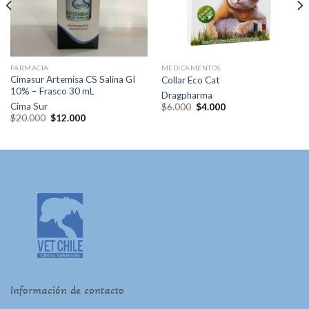
deseos
deseos
FARMACIA
MEDICAMENTOS
Cimasur Artemisa CS Salina GI
Collar Eco Cat
10% – Frasco 30 mL
Dragpharma
El
El
Cima Sur
$
6.000
$
4.000
precio
precio
El
El
$
20.000
$
12.000
original
actual
precio
precio
era:
es:
original
actual
$6.000.
$4.000.
era:
es:
$20.000.
$12.000.
Información de contacto