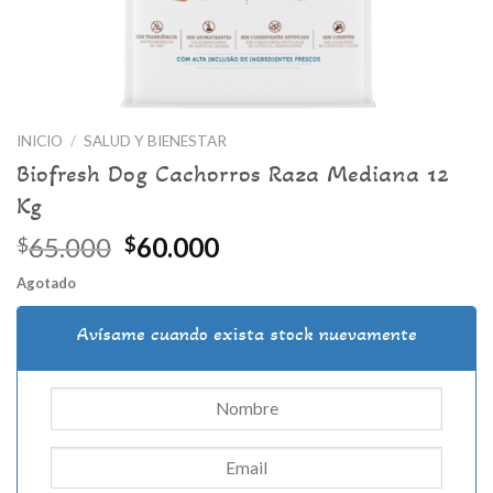
INICIO
/
SALUD Y BIENESTAR
Biofresh Dog Cachorros Raza Mediana 12
Kg
El
El
65.000
60.000
$
$
precio
precio
Agotado
original
actual
era:
es:
Avísame cuando exista stock nuevamente
$65.000.
$60.000.