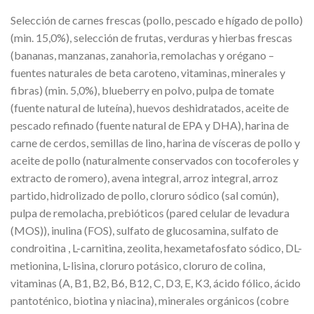
Selección de carnes frescas (pollo, pescado e hígado de pollo)
(min. 15,0%), selección de frutas, verduras y hierbas frescas
(bananas, manzanas, zanahoria, remolachas y orégano –
fuentes naturales de beta caroteno, vitaminas, minerales y
fibras) (min. 5,0%), blueberry en polvo, pulpa de tomate
(fuente natural de luteína), huevos deshidratados, aceite de
pescado refinado (fuente natural de EPA y DHA), harina de
carne de cerdos, semillas de lino, harina de vísceras de pollo y
aceite de pollo (naturalmente conservados con tocoferoles y
extracto de romero), avena integral, arroz integral, arroz
partido, hidrolizado de pollo, cloruro sódico (sal común),
pulpa de remolacha, prebióticos (pared celular de levadura
(MOS)), inulina (FOS), sulfato de glucosamina, sulfato de
condroitina , L-carnitina, zeolita, hexametafosfato sódico, DL-
metionina, L-lisina, cloruro potásico, cloruro de colina,
vitaminas (A, B1, B2, B6, B12, C, D3, E, K3, ácido fólico, ácido
pantoténico, biotina y niacina), minerales orgánicos (cobre