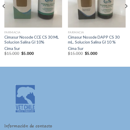
de
de
deseos
deseos
FARMACIA
FARMACIA
Cimasur Nosode CCE CS 30 ML
Cimasur Nosode DAPP CS 30
Solucion Salina GI 10%
mL. Solucion Salina GI 10 %
Cima Sur
Cima Sur
El
El
El
El
$
15.000
$
5.000
$
15.000
$
5.000
precio
precio
precio
precio
original
actual
original
actual
era:
es:
era:
es:
$15.000.
$5.000.
$15.000.
$5.000.
Información de contacto