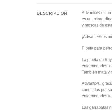
Advantix® es un 
DESCRIPCIÓN
es un extraordina
y moscas de esta
¡Advantix® es muy
Pipeta para perr
La pipeta de Baye
enfermedades, ev
También mata y r
Advantix®, graci
conocidas por su 
enfermedades tran
Las garrapatas n