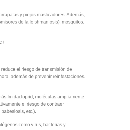
garrapatas y piojos masticadores. Además,
smisores de la leishmaniosis), mosquitos,
a!
 reduce el riesgo de transmisión de
hora, además de prevenir reinfestaciones.
 más Imidacloprid, moléculas ampliamente
ativamente el riesgo de contraer
 babesiosis, etc.).
atógenos como virus, bacterias y