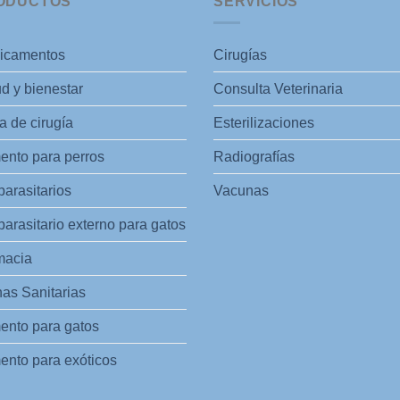
ODUCTOS
SERVICIOS
icamentos
Cirugías
d y bienestar
Consulta Veterinaria
 de cirugía
Esterilizaciones
ento para perros
Radiografías
parasitarios
Vacunas
parasitario externo para gatos
macia
as Sanitarias
ento para gatos
ento para exóticos