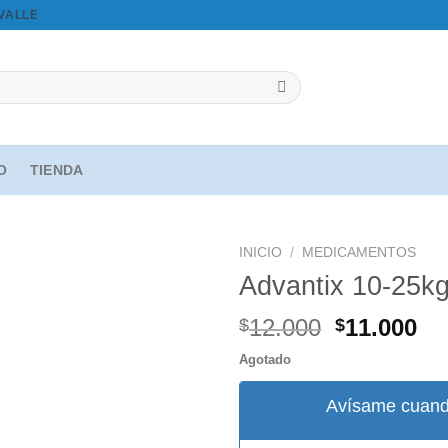
OVALLE
IO
TIENDA
INICIO
/
MEDICAMENTOS
Advantix 10-25k
El
El
12.000
11.000
$
$
Agregar
precio
pr
a la
Agotado
original
ac
lista de
deseos
era:
es
Avísame cuand
$12.000.
$1