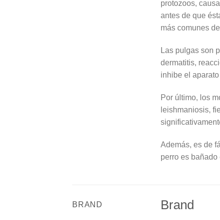
protozoos, causa
antes de que ést
más comunes del 
Las pulgas son p
dermatitis, reac
inhibe el aparato
Por último, los m
leishmaniosis, fi
significativamen
Además, es de fác
perro es bañado 
Brand
BRAND