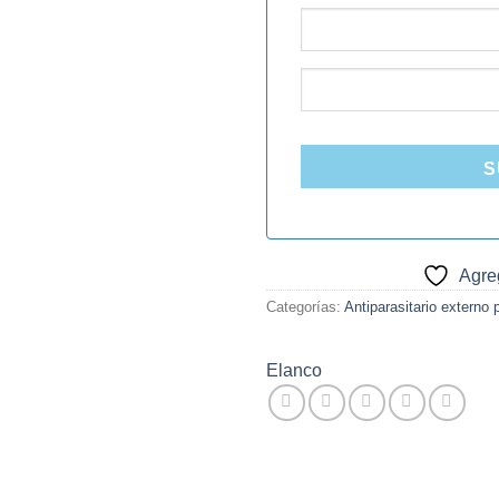
S
Agreg
Categorías:
Antiparasitario externo 
Elanco