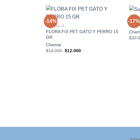
+
+
FARM
-14%
-17%
Sucr
FARMACIA
FLORA FIX PET GATO Y PERRO 15
Chem
Agregar
GR
$
30.
a la
lista de
Chemie
deseos
El
El
$
14.000
$
12.000
precio
precio
original
actual
era:
es:
$14.000.
$12.000.