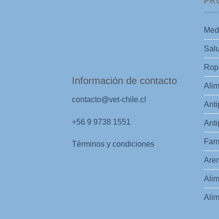
PR
Med
Salu
Ropa
Información de contacto
Alim
contacto@vet-chile.cl
Anti
+56 9 9738 1551
Anti
Far
Términos y condiciones
Aren
Alim
Alim