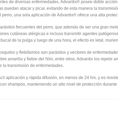
ntes de diversas enfermedades. Advantix® posee doble acción co
as puedan atacar y picar, evitando de esta manera la transmisi
perro, una sola aplicación de Advantix® ofrece una alta prote
arásitos frecuentes del perro, que además de ser una gran mol
ciones cutáneas alérgicas e incluso transmitir agentes patógeno
 bucal de la pulga y luego de una hora, el efecto es letal, muri
osquitos y flebótomos son parásitos y vectores de enfermedades p
ebre amarilla y fiebre del Nilo, entre otros. Advantix los repel
te la transmisión de enfermedades.
il aplicación y rápida difusión, en menos de 24 hrs. y es resiste
con shampoo, manteniendo un alto nivel de protección durante