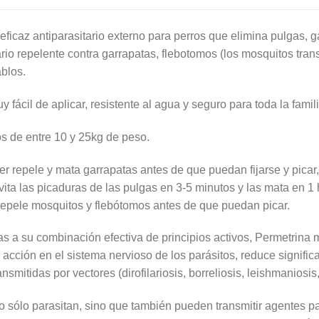
eficaz antiparasitario externo para perros que elimina pulgas, 
rio repelente contra garrapatas, flebotomos (los mosquitos tran
blos.
 fácil de aplicar, resistente al agua y seguro para toda la famili
os de entre 10 y 25kg de peso.
r repele y mata garrapatas antes de que puedan fijarse y picar,
ita las picaduras de las pulgas en 3-5 minutos y las mata en 1 
epele mosquitos y flebótomos antes de que puedan picar.
as a su combinación efectiva de principios activos, Permetrina
acción en el sistema nervioso de los parásitos, reduce signific
smitidas por vectores (dirofilariosis, borreliosis, leishmaniosis,
o sólo parasitan, sino que también pueden transmitir agentes p