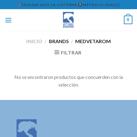
Skip
PAULINA 6419, LA CISTERNA
METRO LO OVALLE
to
content
0
INICIO
/
BRANDS
/
MEDVETAROM
FILTRAR
No se encontraron productos que concuerden con la
selección.