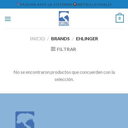
Skip
PAULINA 6419, LA CISTERNA
METRO LO OVALLE
to
content
0
INICIO
/
BRANDS
/
EHLINGER
FILTRAR
No se encontraron productos que concuerden con la
selección.