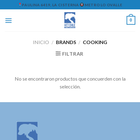
Skip
PAULINA 6419, LA CISTERNA
METRO LO OVALLE
to
content
0
INICIO
/
BRANDS
/
COOKING
FILTRAR
No se encontraron productos que concuerden con la
selección.