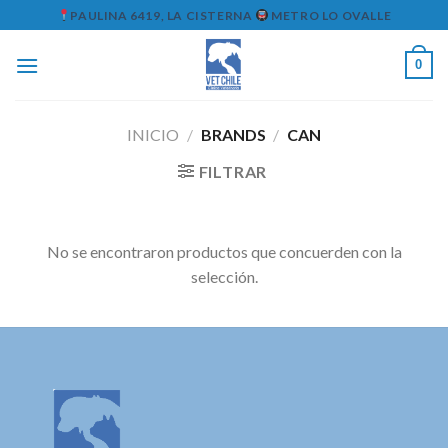
Skip
PAULINA 6419, LA CISTERNA
METRO LO OVALLE
to
content
0
INICIO
/
BRANDS
/
CAN
FILTRAR
No se encontraron productos que concuerden con la
selección.