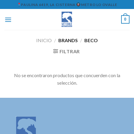
Skip
PAULINA 6419, LA CISTERNA
METRO LO OVALLE
to
content
0
INICIO
/
BRANDS
/
BECO
FILTRAR
No se encontraron productos que concuerden con la
selección.