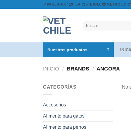
Skip
📍PAULINA 6419, LA CISTERNA 🚇 METRO LO 
to
content
Buscar
por:
Nuestros productos
INIC
INICIO
/
BRANDS
/
ANGORA
CATEGORÍAS
No s
Accesorios
Alimento para gatos
Alimento para perros