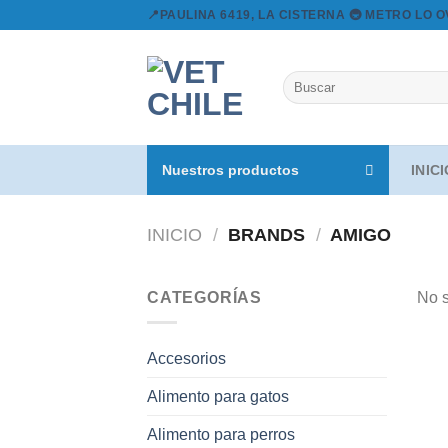
Skip
📍PAULINA 6419, LA CISTERNA 🚇 METRO LO 
to
content
Buscar
por:
Nuestros productos
INIC
INICIO
/
BRANDS
/
AMIGO
CATEGORÍAS
No s
Accesorios
Alimento para gatos
Alimento para perros